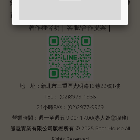
│
│
│
會員說明
購物說明
付款方式
物流及運
│
│
│
費方式
退貨換貨方式
隱私權保護政策
│
│
著作權聲明
客服/合作提案
地 址：新北市三重區光明路13巷22號1樓
TEL： (02)8973-1988
24小時FAX：(02)2977-9969
營業時間：週一至週五 9:00~17:00(專人為您服務)
熊屋實業有限公司版權所有 © 2025 Bear-House All
Rights Reserved