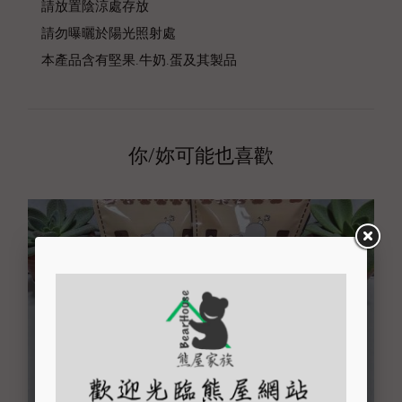
請放置陰涼處存放
請勿曝曬於陽光照射處
本產品含有堅果.牛奶.蛋及其製品
你/妳可能也喜歡